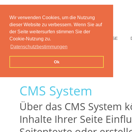
Wir verwenden Cookies, um die Nutzung
dieser Website zu verbessern. Wenn Sie auf
der Seite weitersurfen stimmen Sie der
HOME
FUNKTIONEN
PREISE
Cookie-Nutzung zu.
Datenschutzbestimmungen
Ok
CMS System
Über das CMS System kö
Inhalte Ihrer Seite Einf
Seitentexte oder erstell