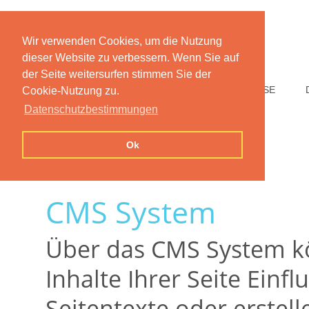
Wir verwenden Cookies, um die Nutzung
dieser Website zu verbessern. Wenn Sie auf
der Seite weitersurfen stimmen Sie der
HOME
FUNKTIONEN
PREISE
Cookie-Nutzung zu.
Datenschutzbestimmungen
Ok
CMS System
Über das CMS System kö
Inhalte Ihrer Seite Einf
Seitentexte oder erstell