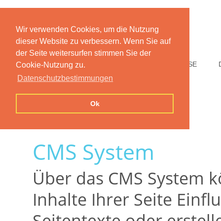
Wir verwenden Cookies, um die Nutzung
dieser Website zu verbessern. Wenn Sie auf
der Seite weitersurfen stimmen Sie der
HOME
FUNKTIONEN
PREISE
Cookie-Nutzung zu.
Datenschutzbestimmungen
Ok
CMS System
Über das CMS System kö
Inhalte Ihrer Seite Einf
Seitentexte oder erstell