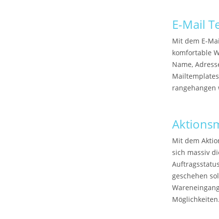
E-Mail T
Mit dem E-Mai
komfortable We
Name, Adresse,
Mailtemplates
rangehangen 
Aktions
Mit dem Aktio
sich massiv d
Auftragsstatus
geschehen sol
Wareneingang 
Möglichkeiten