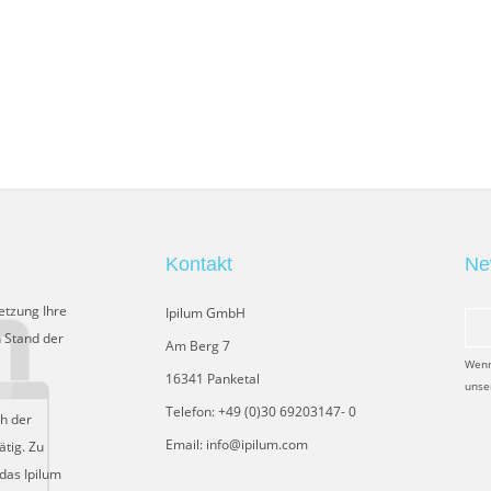
Kontakt
Ne
etzung Ihre
Ipilum GmbH
 Stand der
Am Berg 7
Wenn
16341 Panketal
unse
Telefon: +49 (0)30 69203147- 0
ch der
Email: info@ipilum.com
tig. Zu
das Ipilum