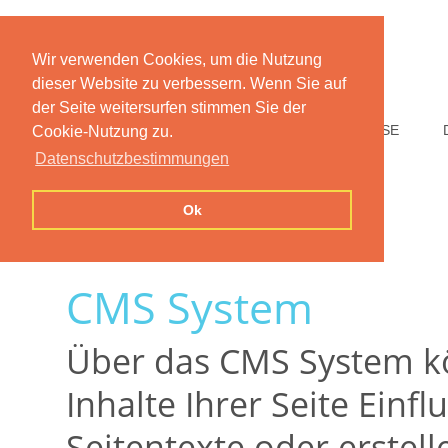
Wir verwenden Cookies, um die Nutzung
dieser Website zu verbessern. Wenn Sie auf
der Seite weitersurfen stimmen Sie der
HOME
FUNKTIONEN
PREISE
Cookie-Nutzung zu.
Datenschutzbestimmungen
Ok
CMS System
Über das CMS System kö
Inhalte Ihrer Seite Einf
Seitentexte oder erstell