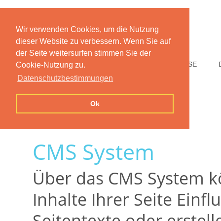
Wir verwenden Cookies, um die Nutzung
dieser Website zu verbessern. Wenn Sie auf
der Seite weitersurfen stimmen Sie der
HOME
FUNKTIONEN
PREISE
Cookie-Nutzung zu.
Datenschutzbestimmungen
Ok
CMS System
Über das CMS System kö
Inhalte Ihrer Seite Einf
Seitentexte oder erstell