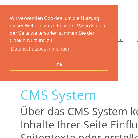
Wir verwenden Cookies, um die Nutzung
dieser Website zu verbessern. Wenn Sie auf
der Seite weitersurfen stimmen Sie der
HOME
FUNKTIONEN
PREISE
Cookie-Nutzung zu.
Datenschutzbestimmungen
Ok
CMS System
Über das CMS System kö
Inhalte Ihrer Seite Einf
Seitentexte oder erstell