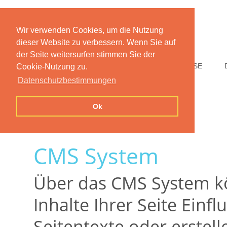
Wir verwenden Cookies, um die Nutzung
dieser Website zu verbessern. Wenn Sie auf
der Seite weitersurfen stimmen Sie der
HOME
FUNKTIONEN
PREISE
Cookie-Nutzung zu.
Datenschutzbestimmungen
Ok
CMS System
Über das CMS System kö
Inhalte Ihrer Seite Einf
Seitentexte oder erstell