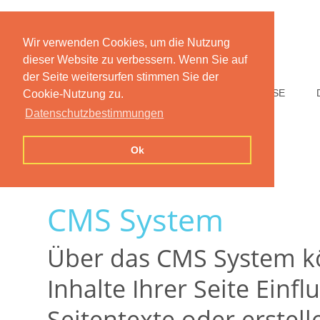
Wir verwenden Cookies, um die Nutzung
dieser Website zu verbessern. Wenn Sie auf
der Seite weitersurfen stimmen Sie der
HOME
FUNKTIONEN
PREISE
Cookie-Nutzung zu.
Datenschutzbestimmungen
Ok
CMS System
Über das CMS System kö
Inhalte Ihrer Seite Einf
Seitentexte oder erstell