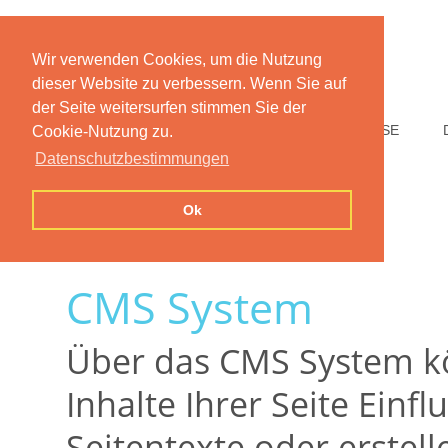
Wir verwenden Cookies, um die Nutzung
dieser Website zu verbessern. Wenn Sie auf
der Seite weitersurfen stimmen Sie der
HOME
FUNKTIONEN
PREISE
Cookie-Nutzung zu.
Datenschutzbestimmungen
Ok
CMS System
Über das CMS System kö
Inhalte Ihrer Seite Einf
Seitentexte oder erstell