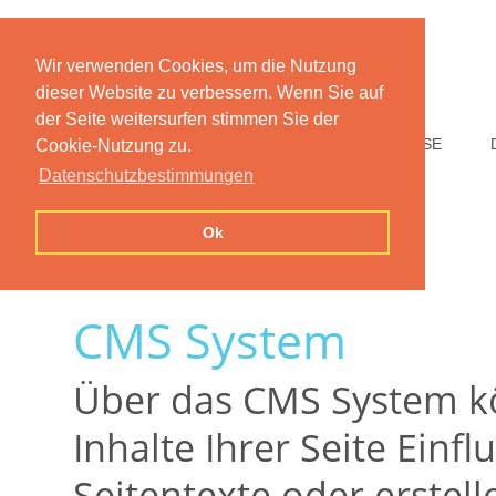
Wir verwenden Cookies, um die Nutzung
dieser Website zu verbessern. Wenn Sie auf
der Seite weitersurfen stimmen Sie der
HOME
FUNKTIONEN
PREISE
Cookie-Nutzung zu.
Datenschutzbestimmungen
Ok
CMS System
Über das CMS System kö
Inhalte Ihrer Seite Einf
Seitentexte oder erstell