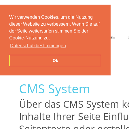
Wir verwenden Cookies, um die Nutzung
dieser Website zu verbessern. Wenn Sie auf
der Seite weitersurfen stimmen Sie der
HOME
FUNKTIONEN
PREISE
Cookie-Nutzung zu.
Datenschutzbestimmungen
Ok
CMS System
Über das CMS System kö
Inhalte Ihrer Seite Einf
Seitentexte oder erstell