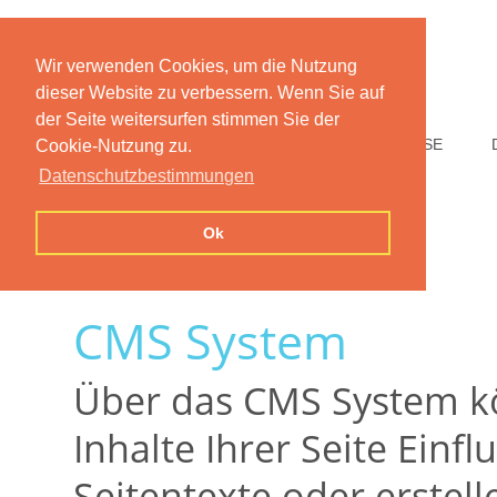
Wir verwenden Cookies, um die Nutzung
dieser Website zu verbessern. Wenn Sie auf
der Seite weitersurfen stimmen Sie der
HOME
FUNKTIONEN
PREISE
Cookie-Nutzung zu.
Datenschutzbestimmungen
Ok
CMS System
Über das CMS System kö
Inhalte Ihrer Seite Einf
Seitentexte oder erstell