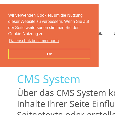
Wir verwenden Cookies, um die Nutzung
dieser Website zu verbessern. Wenn Sie auf
der Seite weitersurfen stimmen Sie der
HOME
FUNKTIONEN
PREISE
Cookie-Nutzung zu.
Datenschutzbestimmungen
Ok
CMS System
Über das CMS System kö
Inhalte Ihrer Seite Einf
Seitentexte oder erstell