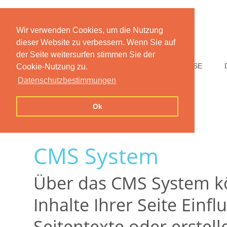
Wir verwenden Cookies, um die Nutzung
dieser Website zu verbessern. Wenn Sie auf
der Seite weitersurfen stimmen Sie der
HOME
FUNKTIONEN
PREISE
Cookie-Nutzung zu.
Datenschutzbestimmungen
Ok
CMS System
Über das CMS System kö
Inhalte Ihrer Seite Einf
Seitentexte oder erstell