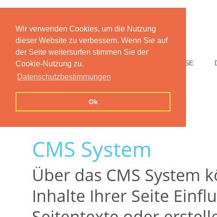
Wir verwenden Cookies, um die Nutzung
dieser Website zu verbessern. Wenn Sie auf
der Seite weitersurfen stimmen Sie der
HOME
FUNKTIONEN
PREISE
Cookie-Nutzung zu.
Datenschutzbestimmungen
Ok
CMS System
Über das CMS System kö
Inhalte Ihrer Seite Einf
Seitentexte oder erstell