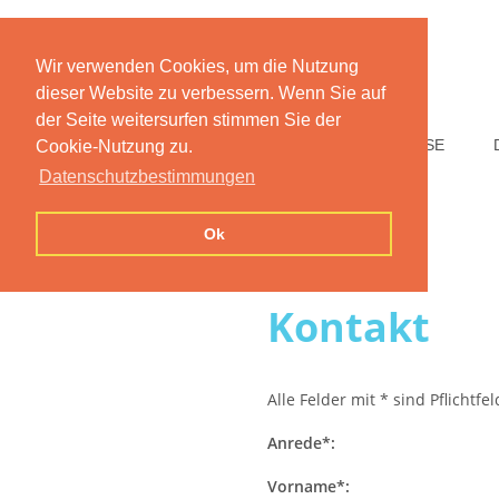
Wir verwenden Cookies, um die Nutzung
dieser Website zu verbessern. Wenn Sie auf
der Seite weitersurfen stimmen Sie der
HOME
FUNKTIONEN
PREISE
Cookie-Nutzung zu.
Datenschutzbestimmungen
Ok
Kontakt
Alle Felder mit * sind Pflichtfe
Anrede*:
Vorname*: