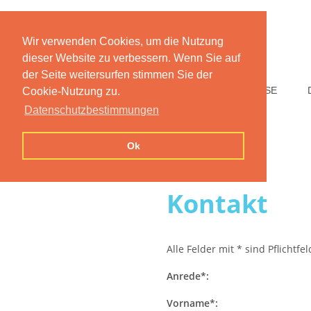
Wir verwenden Cookies, um die Nutzung
dieser Website zu verbessern. Wenn Sie auf
der Seite weitersurfen stimmen Sie der
HOME
FUNKTIONEN
PREISE
Cookie-Nutzung zu.
Datenschutzbestimmungen
Ok
Kontakt
Alle Felder mit * sind Pflichtfe
Anrede*:
Vorname*: