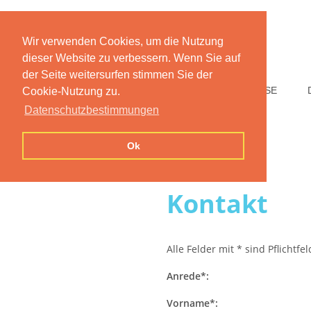
Wir verwenden Cookies, um die Nutzung
dieser Website zu verbessern. Wenn Sie auf
der Seite weitersurfen stimmen Sie der
HOME
FUNKTIONEN
PREISE
Cookie-Nutzung zu.
Datenschutzbestimmungen
Ok
Kontakt
Alle Felder mit * sind Pflichtfe
Anrede*:
Vorname*: