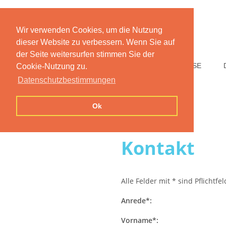
Wir verwenden Cookies, um die Nutzung
dieser Website zu verbessern. Wenn Sie auf
der Seite weitersurfen stimmen Sie der
HOME
FUNKTIONEN
PREISE
Cookie-Nutzung zu.
Datenschutzbestimmungen
Ok
Kontakt
Alle Felder mit * sind Pflichtfe
Anrede*:
Vorname*: