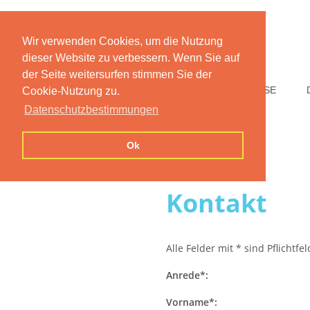
Wir verwenden Cookies, um die Nutzung
dieser Website zu verbessern. Wenn Sie auf
der Seite weitersurfen stimmen Sie der
HOME
FUNKTIONEN
PREISE
Cookie-Nutzung zu.
Datenschutzbestimmungen
Ok
Kontakt
Alle Felder mit * sind Pflichtfe
Anrede*:
Vorname*: