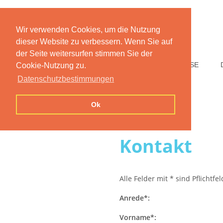
Wir verwenden Cookies, um die Nutzung
dieser Website zu verbessern. Wenn Sie auf
der Seite weitersurfen stimmen Sie der
HOME
FUNKTIONEN
PREISE
Cookie-Nutzung zu.
Datenschutzbestimmungen
Ok
Kontakt
Alle Felder mit * sind Pflichtfe
Anrede*:
Vorname*: