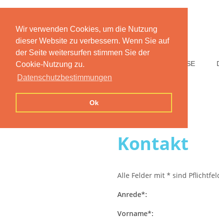
Wir verwenden Cookies, um die Nutzung
dieser Website zu verbessern. Wenn Sie auf
der Seite weitersurfen stimmen Sie der
HOME
FUNKTIONEN
PREISE
Cookie-Nutzung zu.
Datenschutzbestimmungen
Ok
Kontakt
Alle Felder mit * sind Pflichtfe
Anrede*:
Vorname*: