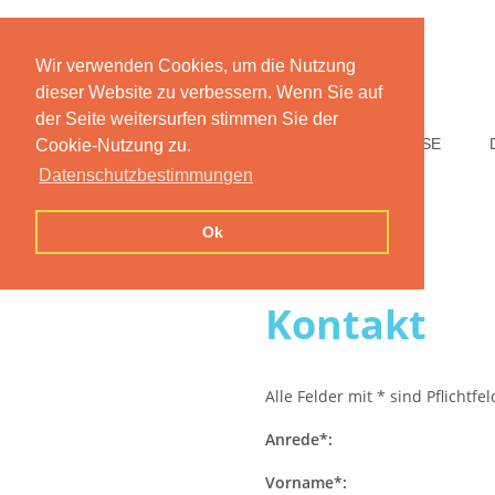
Wir verwenden Cookies, um die Nutzung
dieser Website zu verbessern. Wenn Sie auf
der Seite weitersurfen stimmen Sie der
HOME
FUNKTIONEN
PREISE
Cookie-Nutzung zu.
Datenschutzbestimmungen
Ok
Kontakt
Alle Felder mit * sind Pflichtfe
Anrede*:
Vorname*: