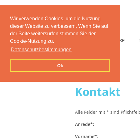
Wir verwenden Cookies, um die Nutzung
dieser Website zu verbessern. Wenn Sie auf
der Seite weitersurfen stimmen Sie der
HOME
FUNKTIONEN
PREISE
Cookie-Nutzung zu.
Datenschutzbestimmungen
Ok
Kontakt
Alle Felder mit * sind Pflichtfe
Anrede*:
Vorname*: