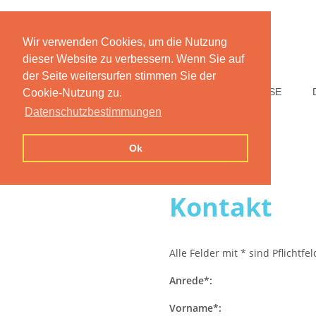
Wir verwenden Cookies, um die Nutzung
dieser Website zu verbessern. Wenn Sie auf
der Seite weitersurfen stimmen Sie der
HOME
FUNKTIONEN
PREISE
Cookie-Nutzung zu.
Datenschutzbestimmungen
Ok
Kontakt
Alle Felder mit * sind Pflichtfe
Anrede*:
Vorname*: