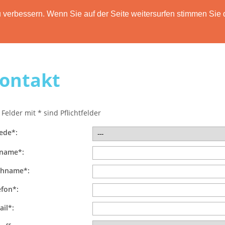
verbessern. Wenn Sie auf der Seite weitersurfen stimmen Sie 
HOME
FUNKTIONEN
PREISE
DATENSCH
ontakt
 Felder mit * sind Pflichtfelder
ede*:
name*:
hname*:
efon*:
ail*: