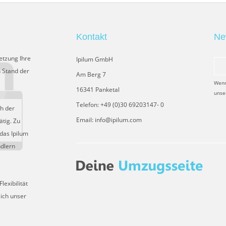
Kontakt
Ne
etzung Ihre
Ipilum GmbH
 Stand der
Am Berg 7
Wenn
16341 Panketal
unse
Telefon: +49 (0)30 69203147- 0
ch der
Email: info@ipilum.com
tig. Zu
das Ipilum
ndlern
exibilität
sich unser