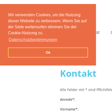
Wir verwenden Cookies, um die Nutzung
dieser Website zu verbessern. Wenn Sie auf
der Seite weitersurfen stimmen Sie der
HOME
FUNKTIONEN
PREISE
Cookie-Nutzung zu.
Datenschutzbestimmungen
Ok
Kontakt
Alle Felder mit * sind Pflichtfe
Anrede*:
Vorname*: