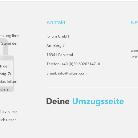
Kontakt
Ne
etzung Ihre
Ipilum GmbH
 Stand der
Am Berg 7
Wenn
16341 Panketal
unse
Telefon: +49 (0)30 69203147- 0
ch der
Email: info@ipilum.com
tig. Zu
das Ipilum
ndlern
exibilität
sich unser