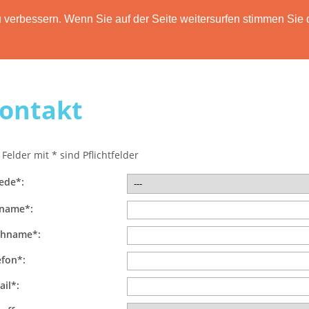
verbessern. Wenn Sie auf der Seite weitersurfen stimmen Sie 
HOME
FUNKTIONEN
PREISE
DATENSCH
ontakt
 Felder mit * sind Pflichtfelder
ede*:
name*:
hname*:
efon*:
ail*: