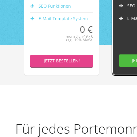
SEO 
SEO Funktionen
E-Ma
E-Mail Template System
0 €
monatlich 49,- €
zzgl. 19% MwSt.
JE
JETZT BESTELLEN!
Für jedes Portemonn