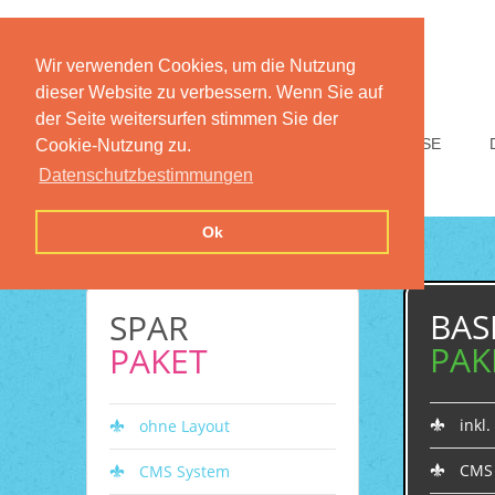
Wir verwenden Cookies, um die Nutzung
dieser Website zu verbessern. Wenn Sie auf
der Seite weitersurfen stimmen Sie der
HOME
FUNKTIONEN
PREISE
Cookie-Nutzung zu.
Datenschutzbestimmungen
Ok
BAS
SPAR
PAK
PAKET
inkl
ohne Layout
CMS
CMS System