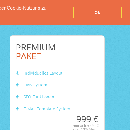
der Cookie-Nutzung zu.
UTZERKLÄRUNG
IMPRESSUM
KONTAKT
Ok
PREMIUM
PAKET
Individuelles Layout
CMS System
SEO Funktionen
E-Mail Template System
999 €
monatlich 49,- €
zzgl. 19% MwSt.