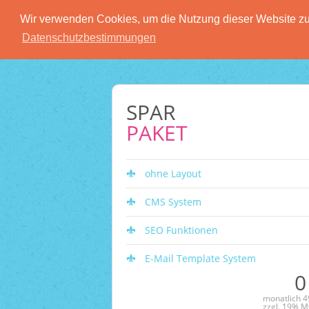
Wir verwenden Cookies, um die Nutzung dieser Website zu 
Datenschutzbestimmungen
SPAR
PAKET
ohne Layout
CMS System
SEO Funktionen
E-Mail Template System
0
monatlich 49
zzgl. 19% M