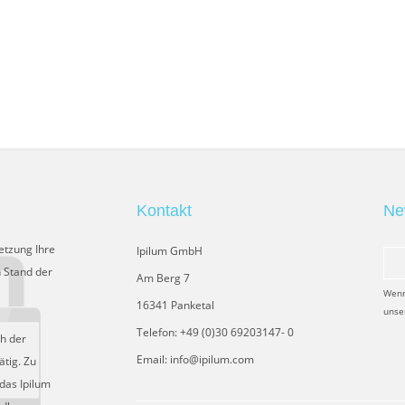
Kontakt
Ne
etzung Ihre
Ipilum GmbH
 Stand der
Am Berg 7
Wenn
16341 Panketal
unse
Telefon: +49 (0)30 69203147- 0
ch der
Email: info@ipilum.com
tig. Zu
das Ipilum