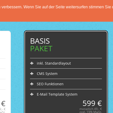
verbessern. Wenn Sie auf der Seite weitersurfen stimmen Sie 
HOME
FUNKTIONEN
PREISE
DATENSCH
BASIS
PAKET
inkl. Standardlayout
CMS System
SEO Funktionen
E-Mail Template System
599 €
 €
monatlich 49,- €
,- €
zzgl. 19% MwSt.
wSt.