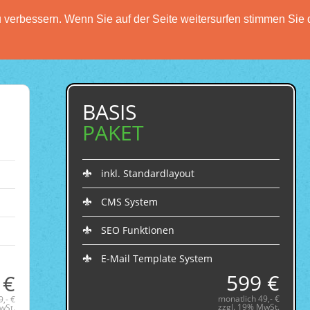
verbessern. Wenn Sie auf der Seite weitersurfen stimmen Sie 
HOME
FUNKTIONEN
PREISE
DATENSCH
BASIS
PAKET
inkl. Standardlayout
CMS System
SEO Funktionen
E-Mail Template System
599 €
 €
monatlich 49,- €
,- €
zzgl. 19% MwSt.
wSt.