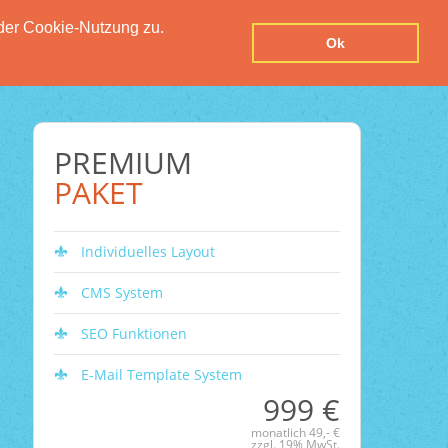
der Cookie-Nutzung zu.
UTZERKLÄRUNG
IMPRESSUM
KONTAKT
Ok
PREMIUM
PAKET
Individuelles Layout
CMS System
SEO Funktionen
E-Mail Template System
999 €
monatlich 49,- €
zzgl. 19% MwSt.