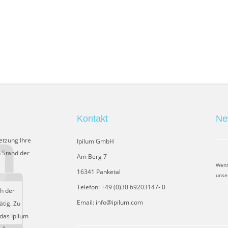
Kontakt
Ne
etzung Ihre
Ipilum GmbH
 Stand der
Am Berg 7
Wenn
16341 Panketal
unse
Telefon: +49 (0)30 69203147- 0
ch der
Email: info@ipilum.com
tig. Zu
das Ipilum