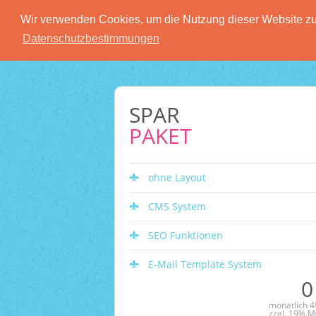
Wir verwenden Cookies, um die Nutzung dieser Website zu 
Datenschutzbestimmungen
SPAR
PAKET
ohne Layout
CMS System
SEO Funktionen
E-Mail Template System
0
monatlich 49
zzgl. 19% M