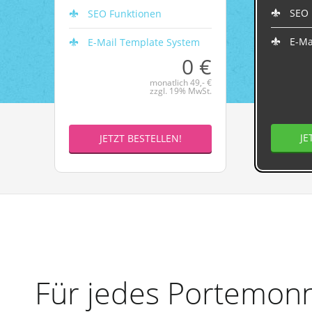
SEO 
SEO Funktionen
E-Ma
E-Mail Template System
0 €
monatlich 49,- €
zzgl. 19% MwSt.
JE
JETZT BESTELLEN!
Für jedes Portemonn