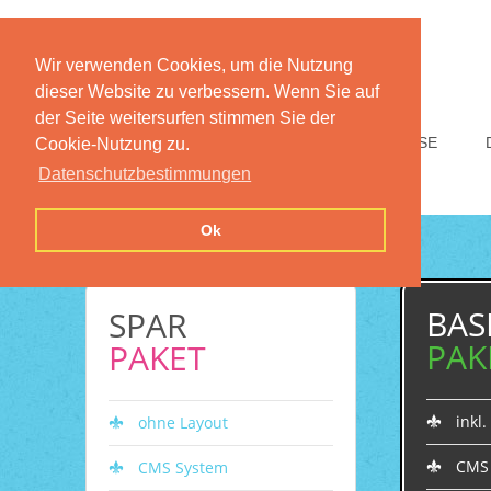
Wir verwenden Cookies, um die Nutzung
dieser Website zu verbessern. Wenn Sie auf
der Seite weitersurfen stimmen Sie der
HOME
FUNKTIONEN
PREISE
Cookie-Nutzung zu.
Datenschutzbestimmungen
Ok
BAS
SPAR
PAK
PAKET
inkl
ohne Layout
CMS
CMS System