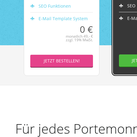
SEO 
SEO Funktionen
E-Ma
E-Mail Template System
0 €
monatlich 49,- €
zzgl. 19% MwSt.
JE
JETZT BESTELLEN!
Für jedes Portemonn