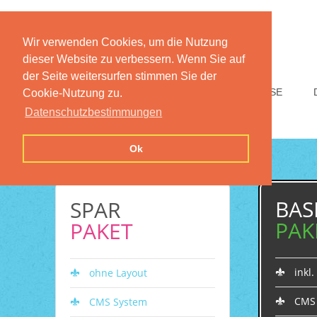
Wir verwenden Cookies, um die Nutzung
dieser Website zu verbessern. Wenn Sie auf
der Seite weitersurfen stimmen Sie der
HOME
FUNKTIONEN
PREISE
Cookie-Nutzung zu.
Datenschutzbestimmungen
Ok
BAS
SPAR
PAK
PAKET
inkl
ohne Layout
CMS
CMS System