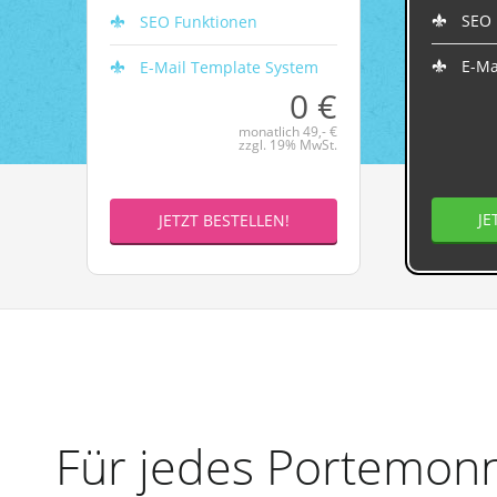
SEO 
SEO Funktionen
E-Ma
E-Mail Template System
0 €
monatlich 49,- €
zzgl. 19% MwSt.
JE
JETZT BESTELLEN!
Für jedes Portemonn