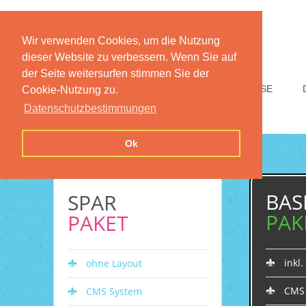
Wir verwenden Cookies, um die Nutzung
dieser Website zu verbessern. Wenn Sie auf
der Seite weitersurfen stimmen Sie der
HOME
FUNKTIONEN
PREISE
Cookie-Nutzung zu.
Datenschutzbestimmungen
Ok
BAS
SPAR
PAK
PAKET
inkl
ohne Layout
CMS
CMS System