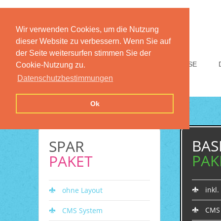
Wir verwenden Cookies, um die Nutzung
dieser Website zu verbessern. Wenn Sie auf
der Seite weitersurfen stimmen Sie der
HOME
FUNKTIONEN
PREISE
Cookie-Nutzung zu.
Datenschutzbestimmungen
Ok
BAS
SPAR
PAK
PAKET
inkl
ohne Layout
CMS
CMS System