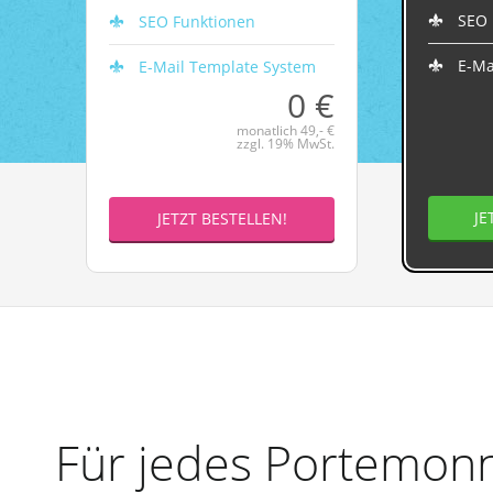
SEO 
SEO Funktionen
E-Ma
E-Mail Template System
0 €
monatlich 49,- €
zzgl. 19% MwSt.
JE
JETZT BESTELLEN!
Für jedes Portemonn