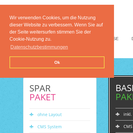
Wir verwenden Cookies, um die Nutzung
dieser Website zu verbessern. Wenn Sie auf
der Seite weitersurfen stimmen Sie der
HOME
FUNKTIONEN
PREISE
Cookie-Nutzung zu.
Datenschutzbestimmungen
Ok
BAS
SPAR
PAK
PAKET
inkl
ohne Layout
CMS
CMS System