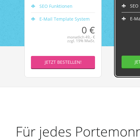
SEO 
SEO Funktionen
E-Ma
E-Mail Template System
0 €
monatlich 49,- €
zzgl. 19% MwSt.
JE
JETZT BESTELLEN!
Für jedes Portemonn