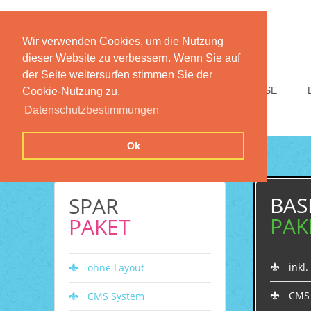
Wir verwenden Cookies, um die Nutzung
dieser Website zu verbessern. Wenn Sie auf
der Seite weitersurfen stimmen Sie der
HOME
FUNKTIONEN
PREISE
Cookie-Nutzung zu.
Datenschutzbestimmungen
Ok
BAS
SPAR
PAK
PAKET
inkl
ohne Layout
CMS
CMS System