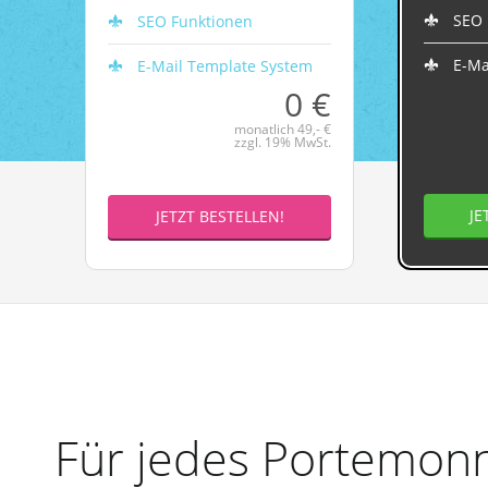
SEO 
SEO Funktionen
E-Ma
E-Mail Template System
0 €
monatlich 49,- €
zzgl. 19% MwSt.
JE
JETZT BESTELLEN!
Für jedes Portemonn