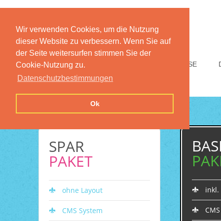
Wir verwenden Cookies, um die Nutzung
dieser Website zu verbessern. Wenn Sie auf
der Seite weitersurfen stimmen Sie der
HOME
FUNKTIONEN
PREISE
Cookie-Nutzung zu.
Datenschutzbestimmungen
Ok
BAS
SPAR
PAK
PAKET
inkl
ohne Layout
CMS
CMS System