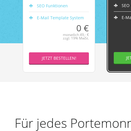
SEO 
SEO Funktionen
E-Ma
E-Mail Template System
0 €
monatlich 49,- €
zzgl. 19% MwSt.
JE
JETZT BESTELLEN!
Für jedes Portemonn