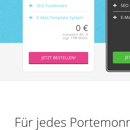
SEO 
SEO Funktionen
E-Ma
E-Mail Template System
0 €
monatlich 49,- €
zzgl. 19% MwSt.
JE
JETZT BESTELLEN!
Für jedes Portemonn