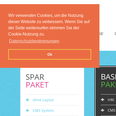
Wir verwenden Cookies, um die Nutzung
dieser Website zu verbessern. Wenn Sie auf
der Seite weitersurfen stimmen Sie der
HOME
FUNKTIONEN
PREISE
Cookie-Nutzung zu.
Datenschutzbestimmungen
Ok
BAS
SPAR
PAK
PAKET
inkl
ohne Layout
CMS
CMS System