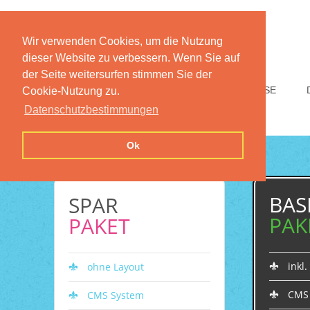
Wir verwenden Cookies, um die Nutzung
dieser Website zu verbessern. Wenn Sie auf
der Seite weitersurfen stimmen Sie der
HOME
FUNKTIONEN
PREISE
Cookie-Nutzung zu.
Datenschutzbestimmungen
Ok
BAS
SPAR
PAK
PAKET
inkl
ohne Layout
CMS
CMS System