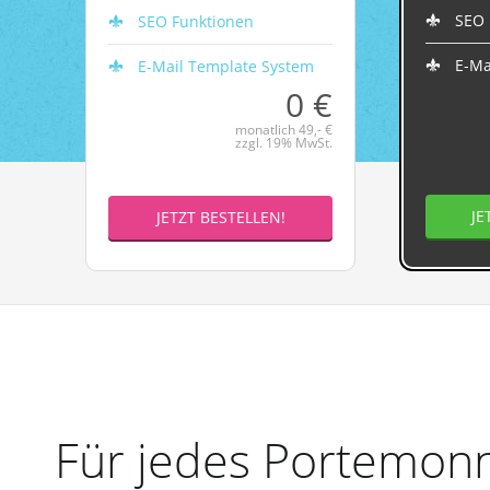
SEO 
SEO Funktionen
E-Ma
E-Mail Template System
0 €
monatlich 49,- €
zzgl. 19% MwSt.
JE
JETZT BESTELLEN!
Für jedes Portemonn