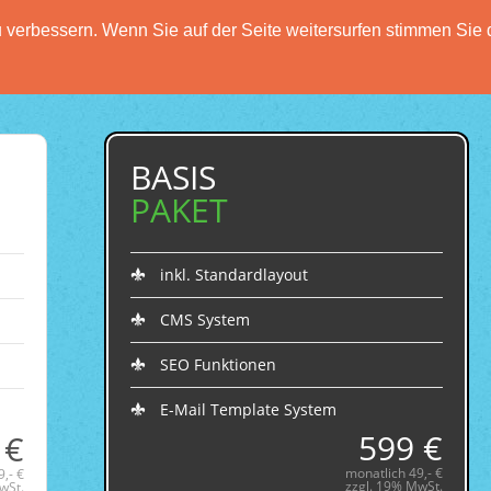
verbessern. Wenn Sie auf der Seite weitersurfen stimmen Sie 
HOME
FUNKTIONEN
PREISE
DATENSCH
BASIS
PAKET
inkl. Standardlayout
CMS System
SEO Funktionen
E-Mail Template System
599 €
 €
monatlich 49,- €
,- €
zzgl. 19% MwSt.
wSt.