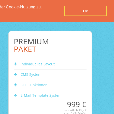
der Cookie-Nutzung zu.
UTZERKLÄRUNG
IMPRESSUM
KONTAKT
Ok
PREMIUM
PAKET
Individuelles Layout
CMS System
SEO Funktionen
E-Mail Template System
999 €
monatlich 49,- €
zzgl. 19% MwSt.