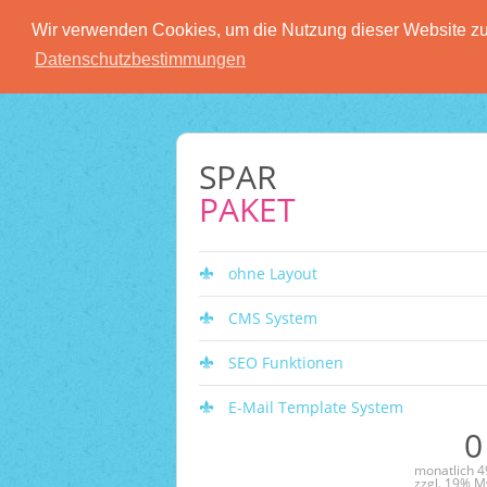
Wir verwenden Cookies, um die Nutzung dieser Website zu 
Datenschutzbestimmungen
SPAR
PAKET
ohne Layout
CMS System
SEO Funktionen
E-Mail Template System
0
monatlich 49
zzgl. 19% M