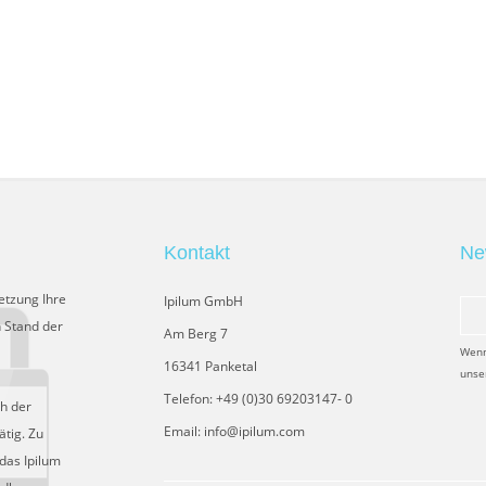
Kontakt
Ne
etzung Ihre
Ipilum GmbH
 Stand der
Am Berg 7
Wenn
16341 Panketal
unse
Telefon: +49 (0)30 69203147- 0
ch der
Email: info@ipilum.com
tig. Zu
das Ipilum