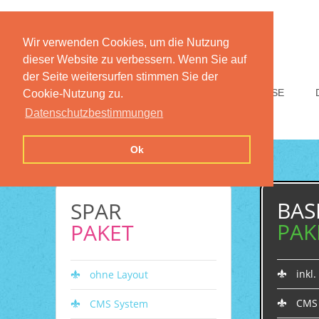
Wir verwenden Cookies, um die Nutzung
dieser Website zu verbessern. Wenn Sie auf
der Seite weitersurfen stimmen Sie der
HOME
FUNKTIONEN
PREISE
Cookie-Nutzung zu.
Datenschutzbestimmungen
Ok
BAS
SPAR
PAK
PAKET
inkl
ohne Layout
CMS
CMS System