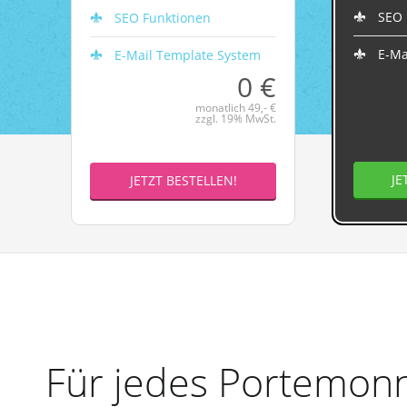
SEO 
SEO Funktionen
E-Ma
E-Mail Template System
0 €
monatlich 49,- €
zzgl. 19% MwSt.
JE
JETZT BESTELLEN!
Für jedes Portemonn