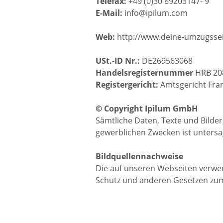
Telefax:
+49 (0)30 69203147- 9
E-Mail:
info@ipilum.com
Web:
http://www.deine-umzugssei
USt.-ID Nr.:
DE269563068
Handelsregisternummer
HRB 20
Registergericht:
Amtsgericht Fran
© Copyright Ipilum GmbH
Sämtliche Daten, Texte und Bilder
gewerblichen Zwecken ist untersa
Bildquellennachweise
Die auf unseren Webseiten verwen
Schutz und anderen Gesetzen zum