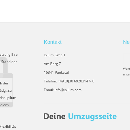
Kontakt
Ne
etzung Ihre
Ipilum GmbH
 Stand der
Am Berg 7
Wenn
16341 Panketal
unse
Telefon: +49 (0)30 69203147- 0
ch der
Email: info@ipilum.com
tig. Zu
das Ipilum
ndlern
exibilität