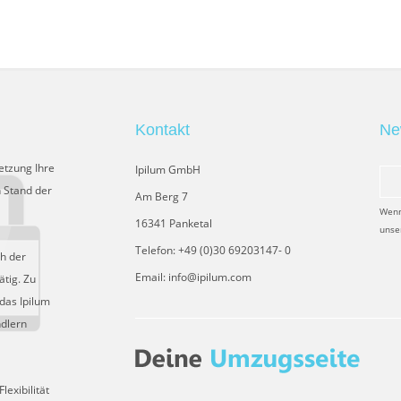
Kontakt
Ne
etzung Ihre
Ipilum GmbH
 Stand der
Am Berg 7
Wenn
16341 Panketal
unse
Telefon: +49 (0)30 69203147- 0
ch der
Email: info@ipilum.com
tig. Zu
das Ipilum
ndlern
exibilität