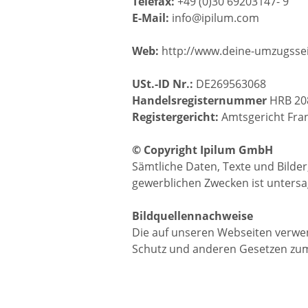
Telefax:
+49 (0)30 69203147- 9
E-Mail:
info@ipilum.com
Web:
http://www.deine-umzugssei
USt.-ID Nr.:
DE269563068
Handelsregisternummer
HRB 20
Registergericht:
Amtsgericht Fran
© Copyright Ipilum GmbH
Sämtliche Daten, Texte und Bilder
gewerblichen Zwecken ist untersa
Bildquellennachweise
Die auf unseren Webseiten verwen
Schutz und anderen Gesetzen zum