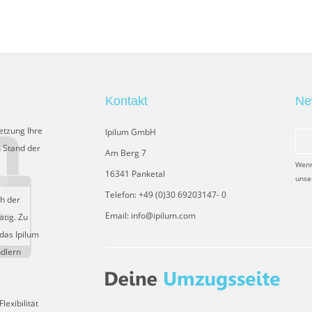
Kontakt
Ne
etzung Ihre
Ipilum GmbH
 Stand der
Am Berg 7
Wenn
16341 Panketal
unse
Telefon: +49 (0)30 69203147- 0
ch der
Email: info@ipilum.com
tig. Zu
das Ipilum
ndlern
exibilität