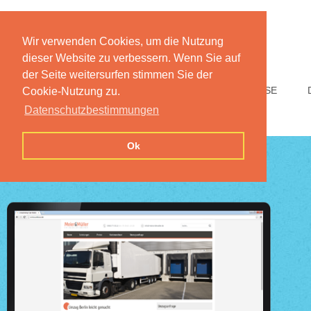
Wir verwenden Cookies, um die Nutzung
dieser Website zu verbessern. Wenn Sie auf
der Seite weitersurfen stimmen Sie der
HOME
FUNKTIONEN
PREISE
Cookie-Nutzung zu.
Datenschutzbestimmungen
Ok