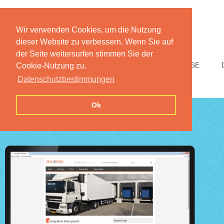
Wir verwenden Cookies, um die Nutzung
dieser Website zu verbessern. Wenn Sie auf
der Seite weitersurfen stimmen Sie der
HOME
FUNKTIONEN
PREISE
Cookie-Nutzung zu.
Datenschutzbestimmungen
Ok