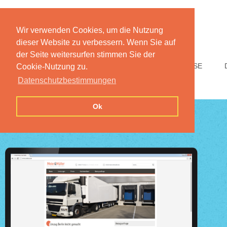
Wir verwenden Cookies, um die Nutzung
dieser Website zu verbessern. Wenn Sie auf
der Seite weitersurfen stimmen Sie der
HOME
FUNKTIONEN
PREISE
Cookie-Nutzung zu.
Datenschutzbestimmungen
Ok