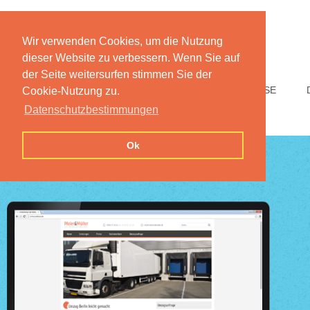
Wir verwenden Cookies, um die Nutzung
dieser Website zu verbessern. Wenn Sie auf
der Seite weitersurfen stimmen Sie der
HOME
FUNKTIONEN
PREISE
Cookie-Nutzung zu.
Datenschutzbestimmungen
Ok